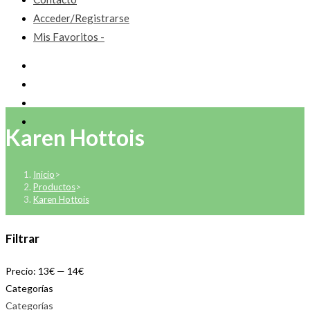
Acceder/Registrarse
Mis Favoritos -
Karen Hottois
Inicio
>
Productos
>
Karen Hottois
Filtrar
Precio:
13€
—
14€
Categorías
Categorías