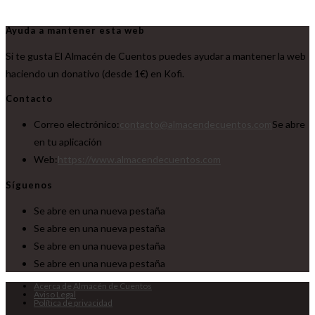
Ayuda a mantener esta web
Si te gusta El Almacén de Cuentos puedes ayudar a mantener la web
haciendo un donativo (desde 1€) en Kofi.
Contacto
Correo electrónico:
contacto@almacendecuentos.com
Se abre
en tu aplicación
Web:
https://www.almacendecuentos.com
Síguenos
Se abre en una nueva pestaña
Se abre en una nueva pestaña
Se abre en una nueva pestaña
Se abre en una nueva pestaña
Acerca de Almacén de Cuentos
Aviso Legal
Política de privacidad