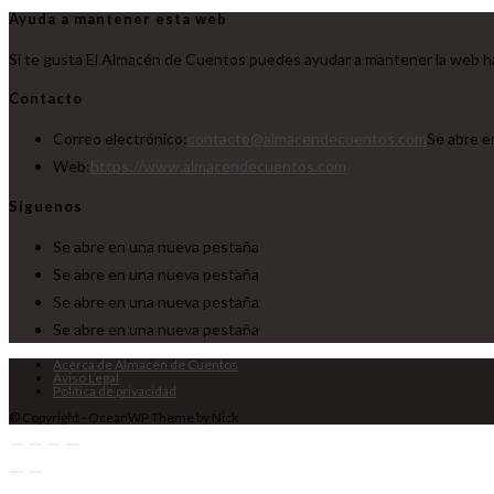
Ayuda a mantener esta web
Si te gusta El Almacén de Cuentos puedes ayudar a mantener la web ha
Contacto
Correo electrónico:
contacto@almacendecuentos.com
Se abre e
Web:
https://www.almacendecuentos.com
Síguenos
Se abre en una nueva pestaña
Se abre en una nueva pestaña
Se abre en una nueva pestaña
Se abre en una nueva pestaña
Acerca de Almacén de Cuentos
Aviso Legal
Política de privacidad
© Copyright - OceanWP Theme by Nick