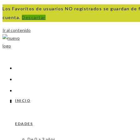
Los Favoritos de usuarios NO registrados se guardan de 
cuenta.
Descartar
Ir al contenido
INICIO
EDADES
De 0 a 3 años