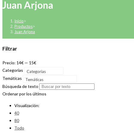
Juan Arjona
Inicio
>
Productos
>
Juan Arjona
Filtrar
Precio:
14€
—
15€
Categorías
Categorías
Temáticas
Temáticas
Búsqueda de texto
Ordenar por los últimos
Visualización:
40
80
Todo