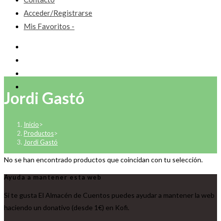
Acceder/Registrarse
Mis Favoritos -
Jordi Gastó
Inicio
>
Productos
>
Jordi Gastó
No se han encontrado productos que coincidan con tu selección.
Ayuda a mantener esta web
Si te gusta El Almacén de Cuentos puedes ayudar a mantener la web
haciendo un donativo (desde 1€) en Kofi.