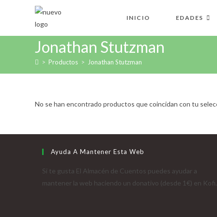
Ir
al
INICIO
EDADES
contenido
Jonathan Stutzman
>
Productos
>
Jonathan Stutzman
No se han encontrado productos que coincidan con tu selec
Ayuda A Mantener Esta Web
Si te gusta El Almacén de Cuentos puedes ayudar a
mantener la web haciendo un donativo (desde 1€) en Kofi.