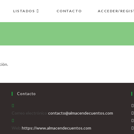
LISTADOS
CONTACTO
ACCEDER/REGIS
ción.
Contacto
Se
Correo electrónico:
contacto@almacendecuentos.com
abre
en
Web:
https://www.almacendecuentos.com