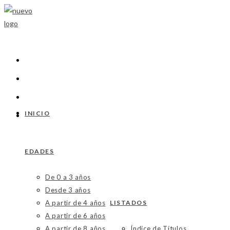
Ir
al
contenido
INICIO
EDADES
De 0 a 3 años
Desde 3 años
A partir de 4 años
LISTADOS
A partir de 6 años
A partir de 8 años
Índice de Títulos