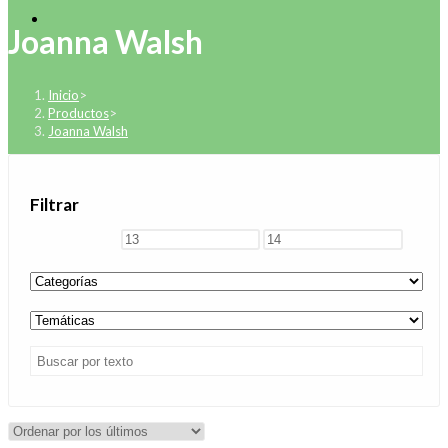
Joanna Walsh
Inicio
>
Productos
>
Joanna Walsh
Filtrar