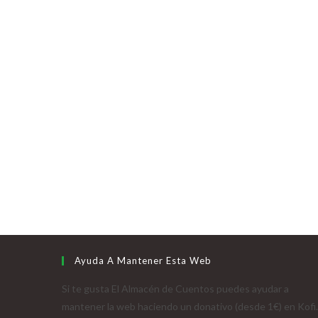
Ayuda A Mantener Esta Web
Si te gusta El Almacén de Cuentos puedes ayudar a
mantener la web haciendo un donativo (desde 1€) en Kofi.