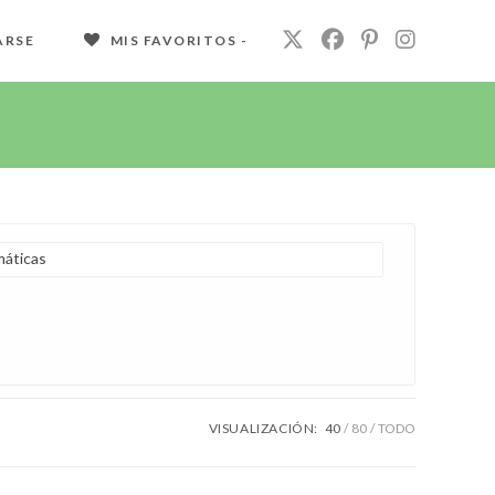
ARSE
MIS FAVORITOS -
áticas
VISUALIZACIÓN:
40
80
TODO