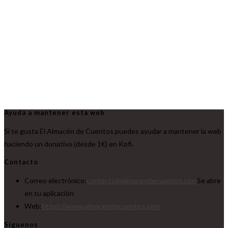
Ayuda a mantener esta web
Si te gusta El Almacén de Cuentos puedes ayudar a mantener la web
haciendo un donativo (desde 1€) en Kofi.
Contacto
Correo electrónico:
contacto@almacendecuentos.com
Se abre
en tu aplicación
Web:
https://www.almacendecuentos.com
Síguenos