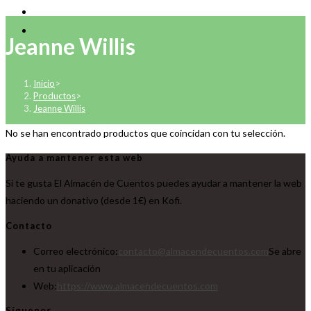
Jeanne Willis
Inicio
>
Productos
>
Jeanne Willis
No se han encontrado productos que coincidan con tu selección.
Ayuda a mantener esta web
Si te gusta El Almacén de Cuentos puedes ayudar a mantener la web
haciendo un donativo (desde 1€) en Kofi.
Contacto
Correo electrónico:
contacto@almacendecuentos.com
Se abre
en tu aplicación
Web:
https://www.almacendecuentos.com
Síguenos