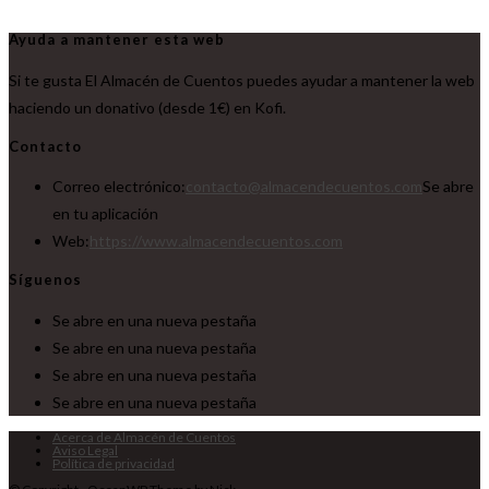
Ayuda a mantener esta web
Si te gusta El Almacén de Cuentos puedes ayudar a mantener la web
haciendo un donativo (desde 1€) en Kofi.
Contacto
Correo electrónico:
contacto@almacendecuentos.com
Se abre
en tu aplicación
Web:
https://www.almacendecuentos.com
Síguenos
Se abre en una nueva pestaña
Se abre en una nueva pestaña
Se abre en una nueva pestaña
Se abre en una nueva pestaña
Acerca de Almacén de Cuentos
Aviso Legal
Política de privacidad