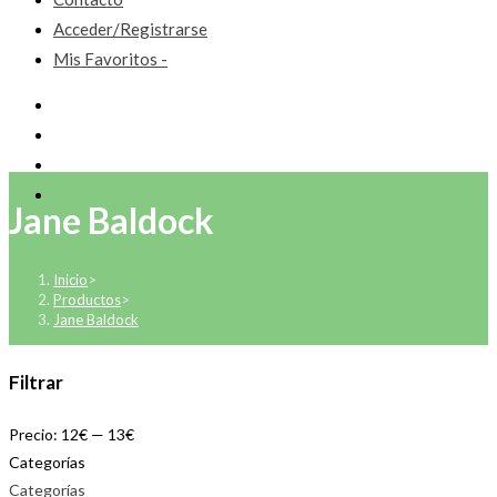
Acceder/Registrarse
Mis Favoritos -
Jane Baldock
Inicio
>
Productos
>
Jane Baldock
Filtrar
Precio:
12€
—
13€
Categorías
Categorías