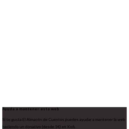
Ayuda a mantener esta web
Si te gusta El Almacén de Cuentos puedes ayudar a mantener la web
haciendo un donativo (desde 1€) en Kofi.