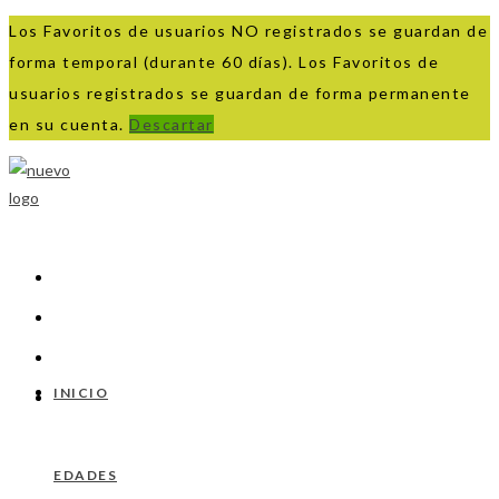
Los Favoritos de usuarios NO registrados se guardan de
forma temporal (durante 60 días). Los Favoritos de
usuarios registrados se guardan de forma permanente
en su cuenta.
Descartar
Ir
al
contenido
INICIO
EDADES