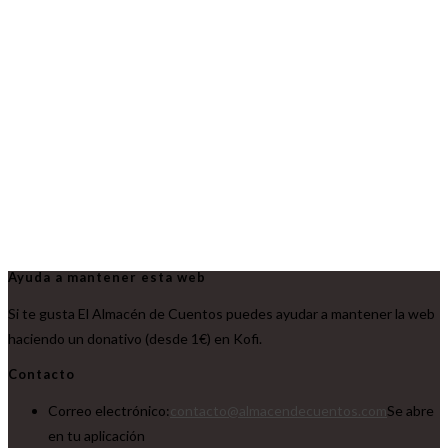
Ayuda a mantener esta web
Si te gusta El Almacén de Cuentos puedes ayudar a mantener la web
haciendo un donativo (desde 1€) en Kofi.
Contacto
Correo electrónico:
contacto@almacendecuentos.com
Se abre
en tu aplicación