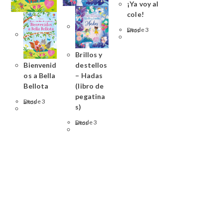
¡Ya voy al
cole!
Desde 3 años
Brillos y
Bienvenid
destellos
os a Bella
– Hadas
Bellota
(libro de
pegatina
Desde 3 años
s)
Desde 3 años