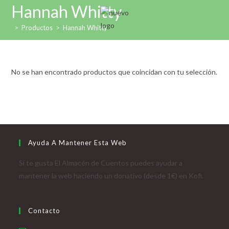
Ir
Hannah Whitty
al
>
Productos
>
Hannah Whitty
contenido
No se han encontrado productos que coincidan con tu selección.
Ayuda A Mantener Esta Web
Si te gusta El Almacén de Cuentos puedes ayudar a
mantener la web haciendo un donativo (desde 1€) en Kofi.
Contacto