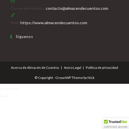
Se
Correo electrónico:
contacto@almacendecuentos.com
abre
en
Web:
https://www.almacendecuentos.com
tu
Síguenos
aplicación
Se
Se
Se
Se
abre
abre
abre
abre
en
en
en
en
Acerca de Almacén de Cuentos
Aviso Legal
Política de privacidad
una
una
una
una
nueva
nueva
nueva
nueva
© Copyright - OceanWP Theme by Nick
pestaña
pestaña
pestaña
pestaña