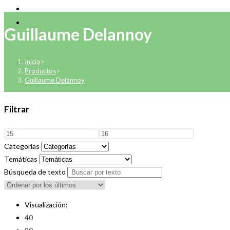
Guillaume Delannoy
Inicio
>
Productos
>
Guillaume Delannoy
Filtrar
Categorías
Temáticas
Búsqueda de texto
Visualización:
40