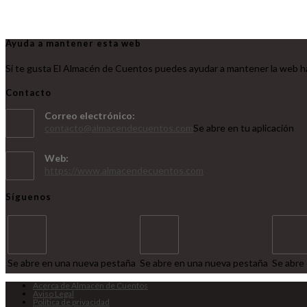
Ayuda a mantener esta web
Si te gusta El Almacén de Cuentos puedes ayudar a mantener la web ha
Contacto
Correo electrónico:
contacto@almacendecuentos.com
Se abre en tu aplicación
Web:
https://www.almacendecuentos.com
Síguenos
Se abre en una nueva pestaña
Se abre en una nueva pestaña
Se abre
Acerca de Almacén de Cuentos
Aviso Legal
Política de privacidad