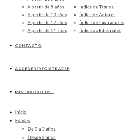
A partir de 8 años
Índice de Títulos
A partir de 10 años
Índice de Autores
A partir de 12 años
Índice de Ilustradores
A partir de 14 años
Índice de Editoriales
CONTACTO
ACCEDER/REGISTRARSE
MIS FAVORITOS -
Inicio
Edades
De 0 a 3 años
Desde 3 años