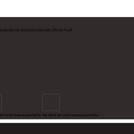
ciendo un donativo (desde 1€) en Kofi.
 en una nueva pestaña
Se abre en una nueva pestaña