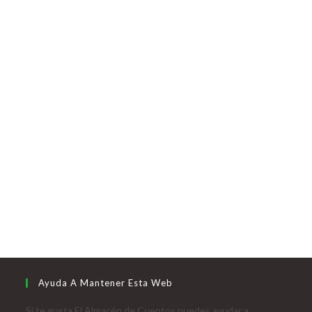
Ayuda A Mantener Esta Web
Si te gusta El Almacén de Cuentos puedes ayudar a