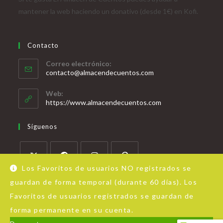
mantener la web haciendo un donativo (desde 1€) en Kofi.
Contacto
Correo electrónico:
contacto@almacendecuentos.com
Web:
https://www.almacendecuentos.com
Síguenos
Los Favoritos de usuarios NO registrados se
guardan de forma temporal (durante 60 días). Los
Favoritos de usuarios registrados se guardan de
forma permanente en su cuenta.
Acerca de Almacén de Cuentos
Aviso Legal
Política de privacidad