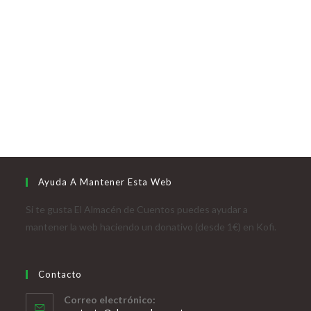
Ayuda A Mantener Esta Web
Si te gusta El Almacén de Cuentos puedes ayudar a
mantener la web haciendo un donativo (desde 1€) en Kofi.
Contacto
Correo electrónico: