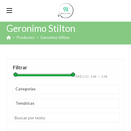
Geronimo Stilton
>
Productos
>
Geronimo Stilton
Filtrar
PRECIO:
14€
—
15€
Categorías
Temáticas