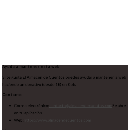
Ayuda a mantener esta web
Si te gusta El Almacén de Cuentos puedes ayudar a mantener la web
haciendo un donativo (desde 1€) en Kofi.
Contacto
Correo electrónico:
contacto@almacendecuentos.com
Se abre
en tu aplicación
Web:
https://www.almacendecuentos.com