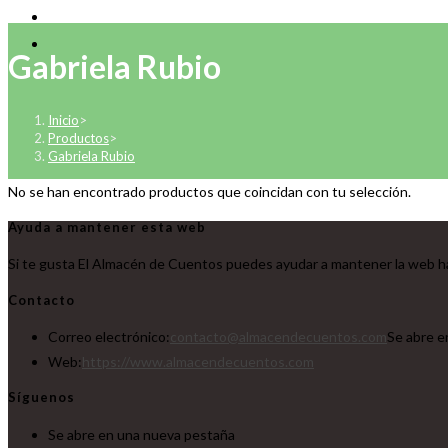
Gabriela Rubio
Inicio
>
Productos
>
Gabriela Rubio
No se han encontrado productos que coincidan con tu selección.
Ayuda a mantener esta web
Si te gusta El Almacén de Cuentos puedes ayudar a mantener la web ha
Contacto
Correo electrónico:
contacto@almacendecuentos.com
Se abre e
Web:
https://www.almacendecuentos.com
Síguenos
Se abre en una nueva pestaña