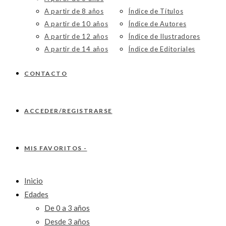
A partir de 8 años
Índice de Títulos
A partir de 10 años
Índice de Autores
A partir de 12 años
Índice de Ilustradores
A partir de 14 años
Índice de Editoriales
CONTACTO
ACCEDER/REGISTRARSE
MIS FAVORITOS -
Inicio
Edades
De 0 a 3 años
Desde 3 años