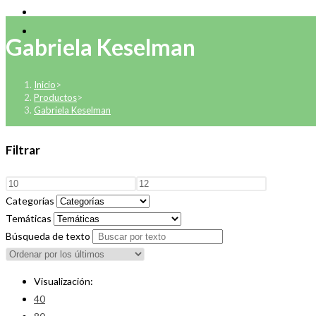
Gabriela Keselman
Inicio
>
Productos
>
Gabriela Keselman
Filtrar
Categorías
Temáticas
Búsqueda de texto
Visualización:
40