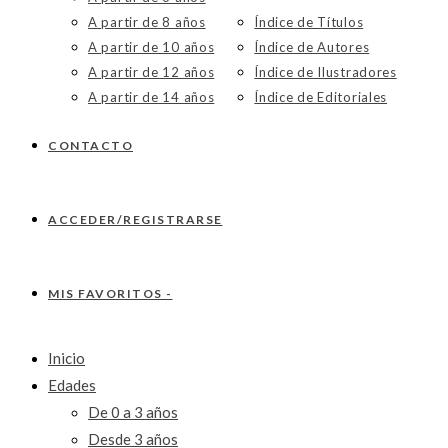
A partir de 8 años
Índice de Títulos
A partir de 10 años
Índice de Autores
A partir de 12 años
Índice de Ilustradores
A partir de 14 años
Índice de Editoriales
CONTACTO
ACCEDER/REGISTRARSE
MIS FAVORITOS -
Inicio
Edades
De 0 a 3 años
Desde 3 años