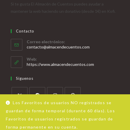
Si te gusta El Almacén de Cuentos puedes ayudar a
mantener la web haciendo un donativo (desde 1€) en Kofi.
Contacto
Correo electrónico:
contacto@almacendecuentos.com
Web:
https://www.almacendecuentos.com
Síguenos
Los Favoritos de usuarios NO registrados se
guardan de forma temporal (durante 60 días). Los
Favoritos de usuarios registrados se guardan de
forma permanente en su cuenta.
Acerca de Almacén de Cuentos
Aviso Legal
Política de privacidad