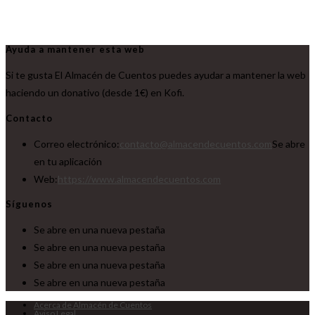
Ayuda a mantener esta web
Si te gusta El Almacén de Cuentos puedes ayudar a mantener la web
haciendo un donativo (desde 1€) en Kofi.
Contacto
Correo electrónico:
contacto@almacendecuentos.com
Se abre
en tu aplicación
Web:
https://www.almacendecuentos.com
Síguenos
Se abre en una nueva pestaña
Se abre en una nueva pestaña
Se abre en una nueva pestaña
Se abre en una nueva pestaña
Acerca de Almacén de Cuentos
Aviso Legal