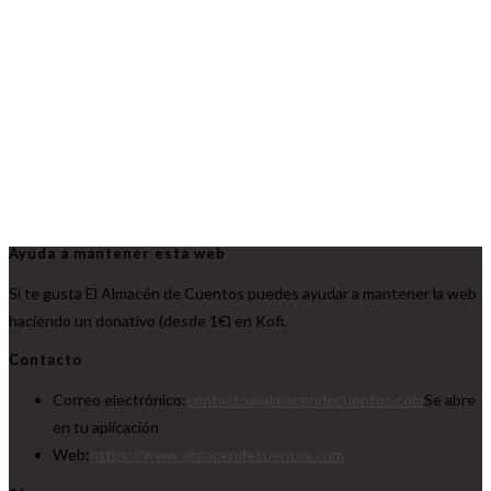
Ayuda a mantener esta web
Si te gusta El Almacén de Cuentos puedes ayudar a mantener la web
haciendo un donativo (desde 1€) en Kofi.
Contacto
Correo electrónico:
contacto@almacendecuentos.com
Se abre
en tu aplicación
Web:
https://www.almacendecuentos.com