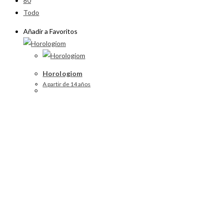
80
Todo
Añadir a Favoritos
Horologiom
A partir de 14 años