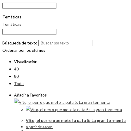
Temáticas
Temáticas
Búsqueda de texto
Ordenar por los últimos
Visualización:
40
80
Todo
Añadir a Favoritos
Vito, el perro que mete la pata 5: La gran tormenta
A partir de 4 años