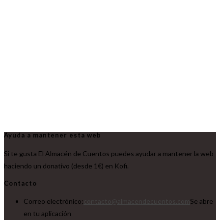
Ayuda a mantener esta web
Si te gusta El Almacén de Cuentos puedes ayudar a mantener la web
haciendo un donativo (desde 1€) en Kofi.
Contacto
Correo electrónico:
contacto@almacendecuentos.com
Se abre
en tu aplicación