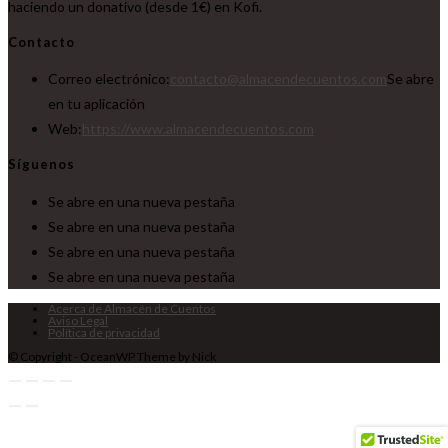
haciendo un donativo (desde 1€) en Kofi.
Contacto
Correo electrónico:
contacto@almacendecuentos.com
Se abre
en tu aplicación
Web:
https://www.almacendecuentos.com
Síguenos
Se abre en una nueva pestaña
Se abre en una nueva pestaña
Se abre en una nueva pestaña
Se abre en una nueva pestaña
Acerca de Almacén de Cuentos
Aviso Legal
Política de privacidad
© Copyright - OceanWP Theme by Nick