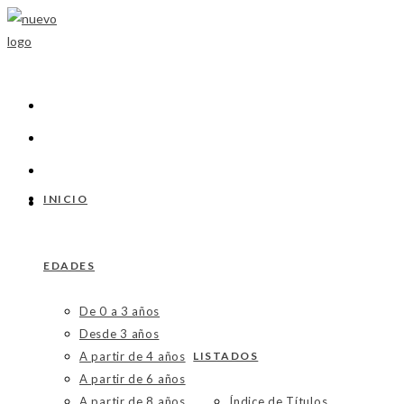
Ir
al
contenido
INICIO
EDADES
De 0 a 3 años
Desde 3 años
A partir de 4 años
LISTADOS
A partir de 6 años
A partir de 8 años
Índice de Títulos