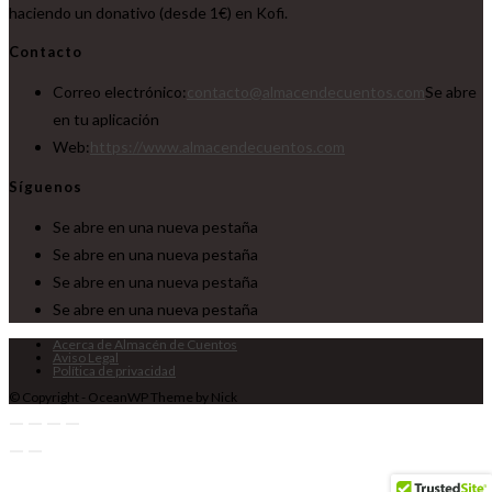
haciendo un donativo (desde 1€) en Kofi.
Contacto
Correo electrónico:
contacto@almacendecuentos.com
Se abre
en tu aplicación
Web:
https://www.almacendecuentos.com
Síguenos
Se abre en una nueva pestaña
Se abre en una nueva pestaña
Se abre en una nueva pestaña
Se abre en una nueva pestaña
Acerca de Almacén de Cuentos
Aviso Legal
Política de privacidad
© Copyright - OceanWP Theme by Nick