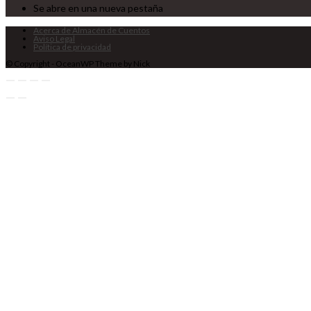
Se abre en una nueva pestaña
Acerca de Almacén de Cuentos
Aviso Legal
Política de privacidad
© Copyright - OceanWP Theme by Nick