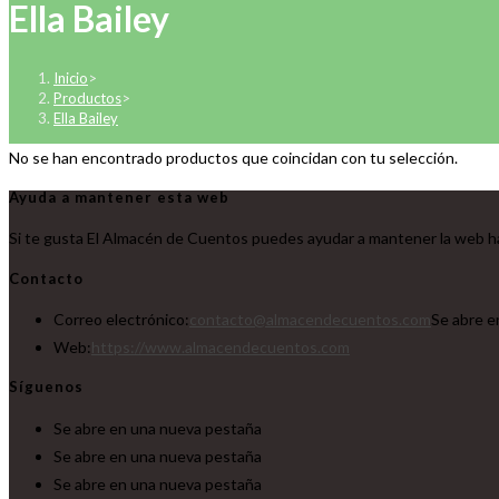
Ella Bailey
Inicio
>
Productos
>
Ella Bailey
No se han encontrado productos que coincidan con tu selección.
Ayuda a mantener esta web
Si te gusta El Almacén de Cuentos puedes ayudar a mantener la web ha
Contacto
Correo electrónico:
contacto@almacendecuentos.com
Se abre e
Web:
https://www.almacendecuentos.com
Síguenos
Se abre en una nueva pestaña
Se abre en una nueva pestaña
Se abre en una nueva pestaña