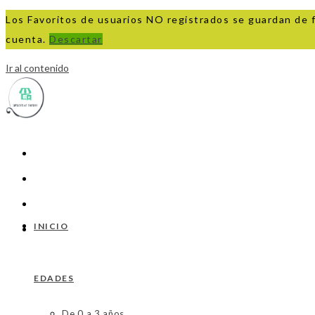
Los Favoritos de usuarios NO registrados se guardan de 
cuenta.
Descartar
Ir al contenido
INICIO
EDADES
De 0 a 3 años