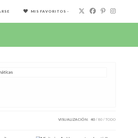
ARSE
MIS FAVORITOS -
áticas
VISUALIZACIÓN:
40
80
TODO