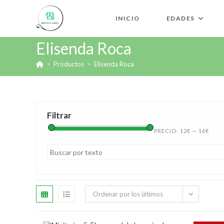
INICIO
EDADES
Elisenda Roca
>
Productos
>
Elisenda Roca
Filtrar
PRECIO:
12€
—
16€
Ordenar por los últimos