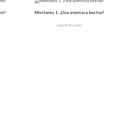
mi!
Minitwins 1. ¡Una aventura bestial!
A partir de 6 años