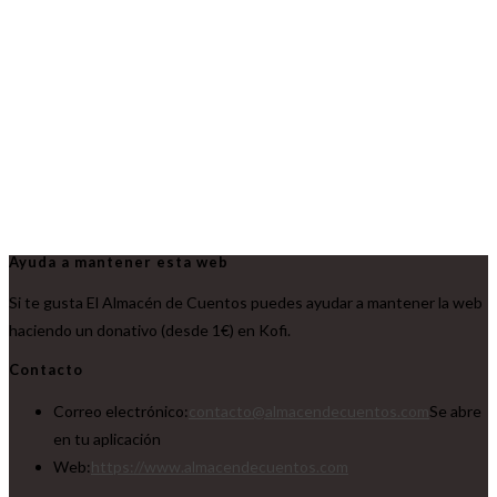
Ayuda a mantener esta web
Si te gusta El Almacén de Cuentos puedes ayudar a mantener la web
haciendo un donativo (desde 1€) en Kofi.
Contacto
Correo electrónico:
contacto@almacendecuentos.com
Se abre
en tu aplicación
Web:
https://www.almacendecuentos.com