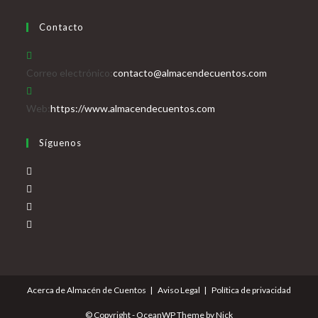
Contacto
Se
Correo electrónico:
contacto@almacendecuentos.com
abre
en
Web:
https://www.almacendecuentos.com
tu
Síguenos
aplicación
Se
abre
Se
en
abre
Se
una
en
abre
Se
nueva
una
en
abre
pestaña
nueva
una
en
pestaña
nueva
una
Acerca de Almacén de Cuentos
Aviso Legal
Política de privacidad
pestaña
nueva
pestaña
© Copyright - OceanWP Theme by Nick