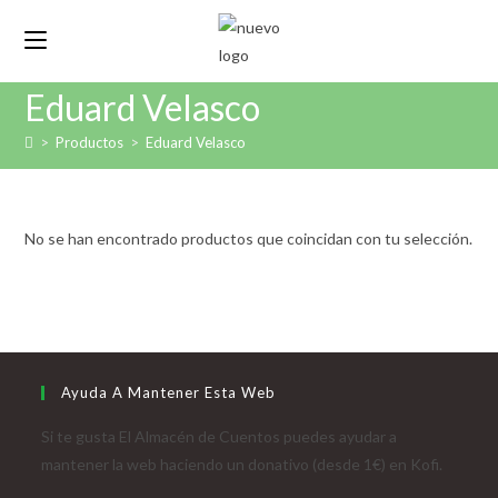
Ir
al
contenido
Eduard Velasco
>
Productos
>
Eduard Velasco
No se han encontrado productos que coincidan con tu selección.
Ayuda A Mantener Esta Web
Si te gusta El Almacén de Cuentos puedes ayudar a
mantener la web haciendo un donativo (desde 1€) en Kofi.