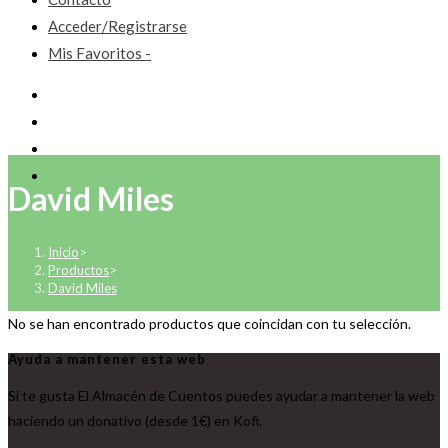
Acceder/Registrarse
Mis Favoritos -
David Miles
Inicio
>
Productos
>
David Miles
No se han encontrado productos que coincidan con tu selección.
Ayuda a mantener esta web
Si te gusta El Almacén de Cuentos puedes ayudar a mantener la web
haciendo un donativo (desde 1€) en Kofi.