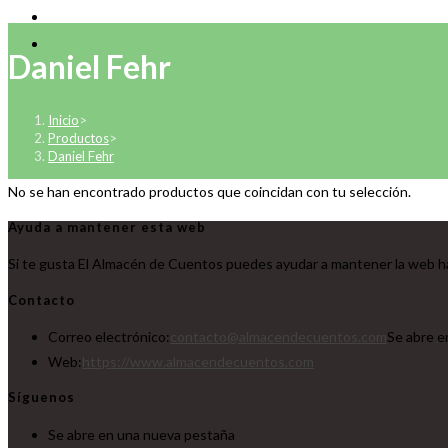
Daniel Fehr
Inicio
>
Productos
>
Daniel Fehr
No se han encontrado productos que coincidan con tu selección.
Ayuda a mantener esta web
Si te gusta El Almacén de Cuentos puedes ayudar a mantener la web ha
Contacto
Correo electrónico:
contacto@almacendecuentos.com
Se abre e
Web:
https://www.almacendecuentos.com
Síguenos
Se abre en una nueva pestaña