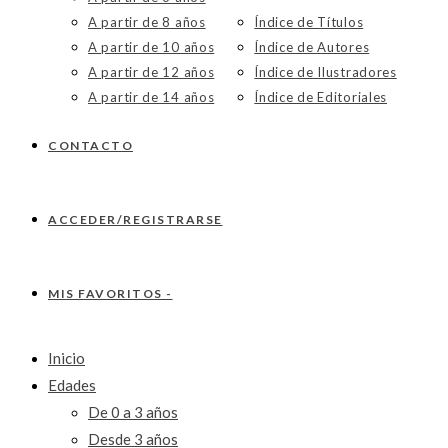
A partir de 8 años
Índice de Títulos
A partir de 10 años
Índice de Autores
A partir de 12 años
Índice de Ilustradores
A partir de 14 años
Índice de Editoriales
CONTACTO
ACCEDER/REGISTRARSE
MIS FAVORITOS -
Inicio
Edades
De 0 a 3 años
Desde 3 años