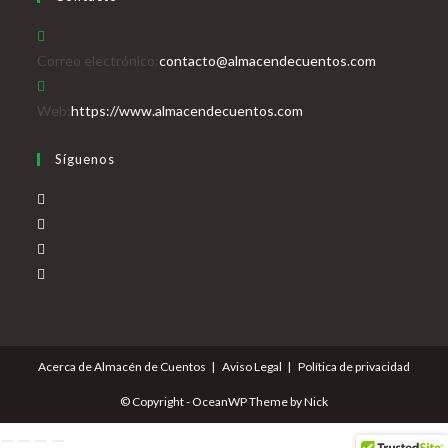
Se
Correo electrónico:
contacto@almacendecuentos.com
abre
en
Web:
https://www.almacendecuentos.com
tu
Síguenos
aplicación
Se
abre
Se
en
abre
Se
una
en
abre
Se
nueva
una
en
abre
pestaña
nueva
una
en
pestaña
nueva
una
Acerca de Almacén de Cuentos
Aviso Legal
Política de privacidad
pestaña
nueva
pestaña
© Copyright - OceanWP Theme by Nick