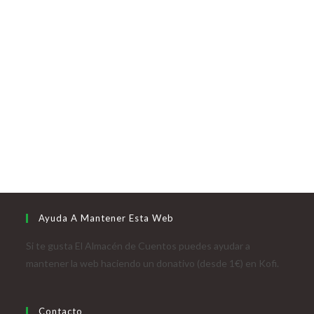
Ayuda A Mantener Esta Web
Si te gusta El Almacén de Cuentos puedes ayudar a
mantener la web haciendo un donativo (desde 1€) en Kofi.
Contacto