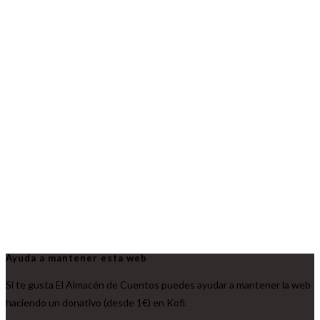
Ayuda a mantener esta web
Si te gusta El Almacén de Cuentos puedes ayudar a mantener la web
haciendo un donativo (desde 1€) en Kofi.