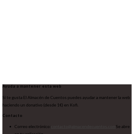
Ayuda a mantener esta web
Si te gusta El Almacén de Cuentos puedes ayudar a mantener la web
haciendo un donativo (desde 1€) en Kofi.
Contacto
Correo electrónico:
contacto@almacendecuentos.com
Se abre
en tu aplicación