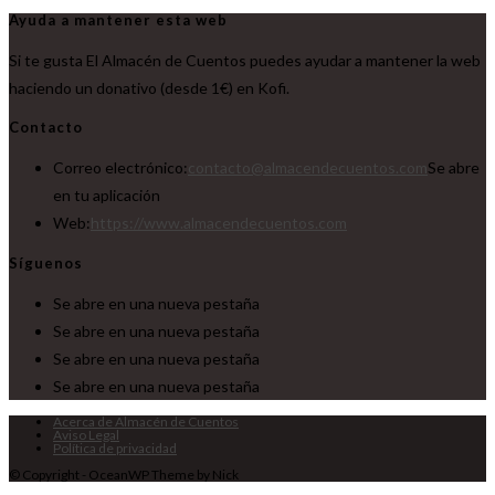
Ayuda a mantener esta web
Si te gusta El Almacén de Cuentos puedes ayudar a mantener la web
haciendo un donativo (desde 1€) en Kofi.
Contacto
Correo electrónico:
contacto@almacendecuentos.com
Se abre
en tu aplicación
Web:
https://www.almacendecuentos.com
Síguenos
Se abre en una nueva pestaña
Se abre en una nueva pestaña
Se abre en una nueva pestaña
Se abre en una nueva pestaña
Acerca de Almacén de Cuentos
Aviso Legal
Política de privacidad
© Copyright - OceanWP Theme by Nick