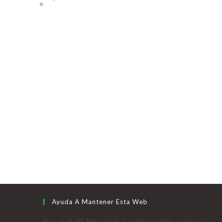
Ayuda A Mantener Esta Web
Si te gusta El Almacén de Cuentos puedes ayudar a