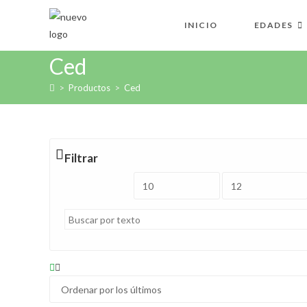
Ir
al
INICIO
EDADES
contenido
Ced
>
Productos
>
Ced
Filtrar