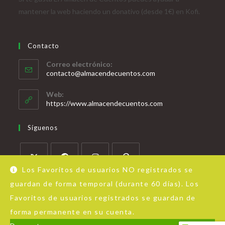
mantener la web haciendo un donativo (desde 1€) en Kofi.
Contacto
Correo electrónico:
contacto@almacendecuentos.com
Web:
https://www.almacendecuentos.com
Síguenos
Los Favoritos de usuarios NO registrados se
guardan de forma temporal (durante 60 días). Los
Favoritos de usuarios registrados se guardan de
forma permanente en su cuenta.
Acerca de Almacén de Cuentos
Aviso Legal
Política de privacidad