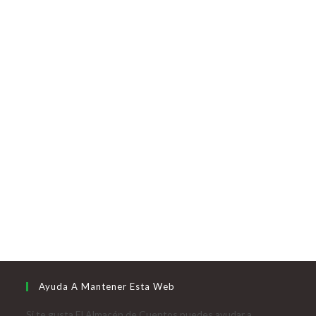
Ayuda A Mantener Esta Web
Si te gusta El Almacén de Cuentos puedes ayudar a