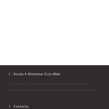
Ayuda A Mantener Esta Web
Si te gusta El Almacén de Cuentos puedes ayudar a
mantener la web haciendo un donativo (desde 1€) en Kofi.
Contacto