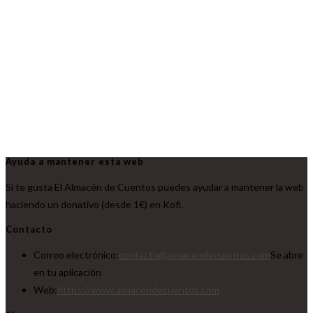
Ayuda a mantener esta web
Si te gusta El Almacén de Cuentos puedes ayudar a mantener la web
haciendo un donativo (desde 1€) en Kofi.
Contacto
Correo electrónico:
contacto@almacendecuentos.com
Se abre
en tu aplicación
Web:
https://www.almacendecuentos.com