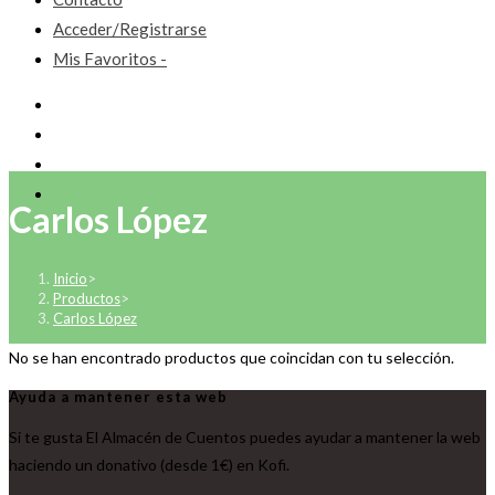
Acceder/Registrarse
Mis Favoritos -
Carlos López
Inicio
>
Productos
>
Carlos López
No se han encontrado productos que coincidan con tu selección.
Ayuda a mantener esta web
Si te gusta El Almacén de Cuentos puedes ayudar a mantener la web
haciendo un donativo (desde 1€) en Kofi.