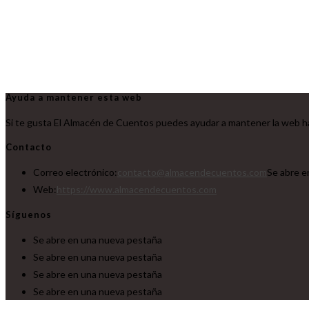
Ayuda a mantener esta web
Si te gusta El Almacén de Cuentos puedes ayudar a mantener la web ha
Contacto
Correo electrónico:
contacto@almacendecuentos.com
Se abre e
Web:
https://www.almacendecuentos.com
Síguenos
Se abre en una nueva pestaña
Se abre en una nueva pestaña
Se abre en una nueva pestaña
Se abre en una nueva pestaña