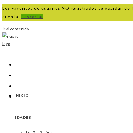
Los Favoritos de usuarios NO registrados se guardan de 
cuenta.
Descartar
Ir al contenido
INICIO
EDADES
De 0 a 3 años