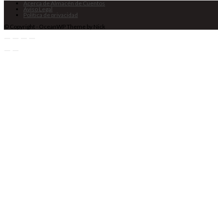
Acerca de Almacén de Cuentos
Aviso Legal
Política de privacidad
© Copyright - OceanWP Theme by Nick