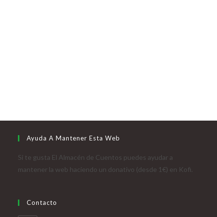
Ayuda A Mantener Esta Web
Si te gusta El Almacén de Cuentos puedes ayudar a
mantener la web haciendo un donativo (desde 1€) en Kofi.
Contacto