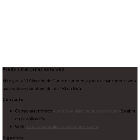
Ayuda a mantener esta web
Si te gusta El Almacén de Cuentos puedes ayudar a mantener la web
haciendo un donativo (desde 1€) en Kofi.
Contacto
Correo electrónico:
contacto@almacendecuentos.com
Se abre
en tu aplicación
Web:
https://www.almacendecuentos.com
Síguenos