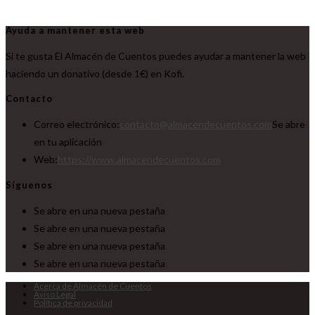
Ayuda a mantener esta web
Si te gusta El Almacén de Cuentos puedes ayudar a mantener la web
haciendo un donativo (desde 1€) en Kofi.
Contacto
Correo electrónico:
contacto@almacendecuentos.com
Se abre
en tu aplicación
Web:
https://www.almacendecuentos.com
Síguenos
Se abre en una nueva pestaña
Se abre en una nueva pestaña
Se abre en una nueva pestaña
Se abre en una nueva pestaña
Acerca de Almacén de Cuentos
Aviso Legal
Política de privacidad