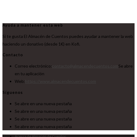
Ayuda a mantener esta web
Si te gusta El Almacén de Cuentos puedes ayudar a mantener la web
haciendo un donativo (desde 1€) en Kofi.
Contacto
Correo electrónico:
contacto@almacendecuentos.com
Se abre
en tu aplicación
Web:
https://www.almacendecuentos.com
Síguenos
Se abre en una nueva pestaña
Se abre en una nueva pestaña
Se abre en una nueva pestaña
Se abre en una nueva pestaña
Acerca de Almacén de Cuentos