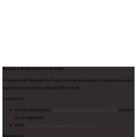
Ayuda a mantener esta web
Si te gusta El Almacén de Cuentos puedes ayudar a mantener la web
haciendo un donativo (desde 1€) en Kofi.
Contacto
Correo electrónico:
contacto@almacendecuentos.com
Se abre
en tu aplicación
Web:
https://www.almacendecuentos.com
Síguenos