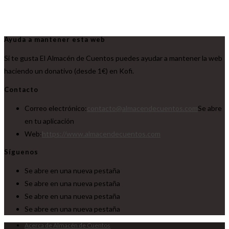
Ayuda a mantener esta web
Si te gusta El Almacén de Cuentos puedes ayudar a mantener la web
haciendo un donativo (desde 1€) en Kofi.
Contacto
Correo electrónico:
contacto@almacendecuentos.com
Se abre
en tu aplicación
Web:
https://www.almacendecuentos.com
Síguenos
Se abre en una nueva pestaña
Se abre en una nueva pestaña
Se abre en una nueva pestaña
Se abre en una nueva pestaña
Acerca de Almacén de Cuentos